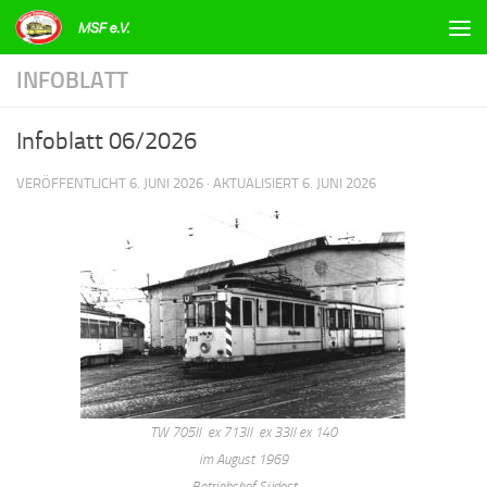
Zum Inhalt springen
INFOBLATT
Infoblatt 06/2026
VERÖFFENTLICHT
6. JUNI 2026
· AKTUALISIERT
6. JUNI 2026
TW 705II ex 713II ex 33II ex 140
im August 1969
Betriebshof Südost