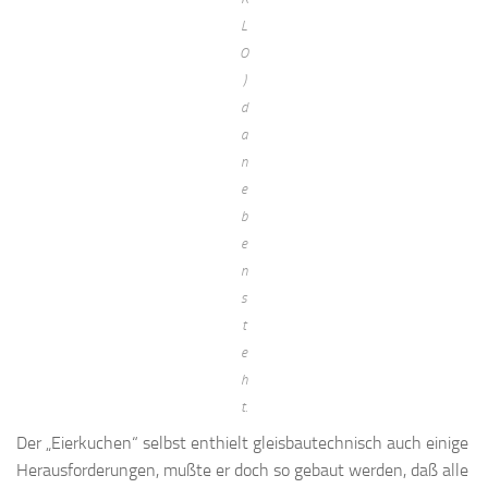
L
O
)
d
a
n
e
b
e
n
s
t
e
h
t.
Der „Eierkuchen“ selbst enthielt gleisbautechnisch auch einige
Herausforderungen, mußte er doch so gebaut werden, daß alle