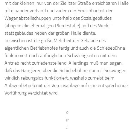
mit der kleinen, nur von der Zielitzer Straße erreichbaren Halle
mit­einander verband und zu­dem der Erreich­barkeit der
Wagen­abstell­schuppen unterhalb des Sozial­gebäudes
(übrigens die ehe­maligen Pferde­ställe) und des Werk­
stattgebäudes neben der großen Halle diente.
Inzwischen ist die große Mehr­heit der Gebäude des
eigentlichen Betriebshofes fertig und auch die Schiebe­bühne
funktioniert nach an­fänglichen Schwierigkeiten mit dem
Antrieb recht zu­frieden­stellend. Allerdings muß man sagen,
daß das Rangieren über die Schiebe­bühne nur mit Solo­wagen
wirklich reibungs­los funktioniert, weshalb zumeist beim
Anlagenbetrieb mit der Ver­eins­anlage auf eine entsprechende
Vor­führung verzichtet wird.
D
er
L