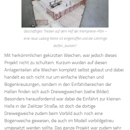
Geschäftiges Treiben auf dem Hof der Klempnerei-PGH –
eine neue Ladung Rohre ist eingetroffen und die Lehrlinge
dürfen „buckeln“.
Mit herkömmlichen gekürzten Weichen, war jedoch dieses
Projekt nicht zu schultern. Kurzum wurden auf diesen
Anlagen­teilen alle Weichen komplett selbst gebaut und dabei
handelt es sich nicht nur um einfache Weichen und
Bogenkreuzungen, sondern in den Einfahrbereichen der
Hallen finden sich auch Dreiwegweichen (siehe Bilder).
Besonders herausfordernd war dabei die Einfahrt zur kleinen
Halle in der Zielitzer Straße, ist doch die dortige
Dreiwegweiche zudem beim Vorbild auch noch eine
Bogenweiche gewesen, die auch im Modell vorbildgetreu
umgesetzt werden sollte. Das ganze Projekt war zudem sehr