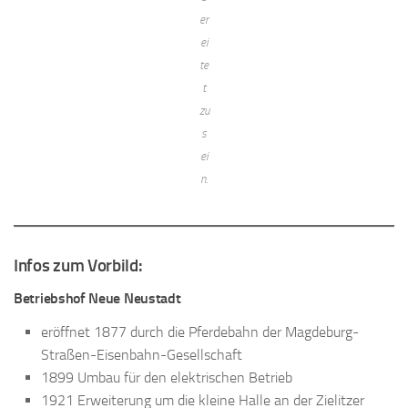
er
ei
te
t
zu
s
ei
n.
Infos zum Vorbild:
Betriebshof Neue Neustadt
eröffnet 1877 durch die Pferdebahn der Magdeburg-
Straßen-Eisenbahn-Gesellschaft
1899 Umbau für den elektrischen Betrieb
1921 Erweiterung um die kleine Halle an der Zielitzer