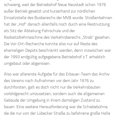
schwierig, weil der Betriebshof Neue Neustadt schon 1976
außer Betrieb gesetzt und kurzerhand zur nördlichen
Einsatzstelle des Busbereichs der MVB wurde. Straßenbahnen
hat der „Hof“ danach allenfalls noch durch eine Restnutzung
als Sitz der Abteilung Fahrschule und der
Radsatzdrehmaschine des Verkehrsbereichs „Strab“ ge­sehen.
Die Vor-Ort-Recherche konnte also nur auf Reste des
ehemaligen Depots beschränkt werden, denn inzwischen war
der 1993 endgültig aufgegebene Betriebshof z.T. erheblich
umgebaut oder abgerissen.
Also war allererste Aufgabe für das Erbauer-Team das Archiv
des Vereins nach Aufnahmen vor dem Jahr 1976 zu
durchforsten, galt es doch nicht nur die Ver­kehrs­bauten
vorbildgerecht umzusetzen, sondern auch die allgemeinen
Gebäude der Umgebung in ihrem damaligen Zustand zu
bauen. Eine weitere Heraus­for­der­ung war die Schiebe­bühne,
die die nur von der Lübecker Straße zu befahrene große Halle