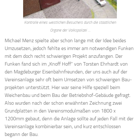
Kontrolle eines westlichen Besuchers durch die staatlichen
Organe der Volkspolizei …
Michael Menz spielte aber schon lange mit der Idee beides
Umzu­setzen, jedoch fehlte es immer am not­wendigen Funken
mit dem doch recht schwierigen Projekt anzu­fangen. Der
Funken fand sich im „Knoff Hoff“ von Torsten Ehrhardt von
den Magdeburger Eisen­bahn­freunden, der uns auch auf der
Vereinsanlage sehr oft beim Um­setzen von schwierigen Bau­
pro­jekten unter­stützt. Hier war seine Hilfe speziell beim
Weichen­bau und beim Bau der Betriebshof-Gebäude gefragt.
Also wurden nach der schon er­wähnten Zeichnung zwei
Grund­platten in den Vereins­modul­maßen von 1800 x
1200mm gebaut, denn die Anlage sollte auf jeden Fall mit der
Vereinsanlage kombinierbar sein, und kurz entschlossen
begann der Bau.